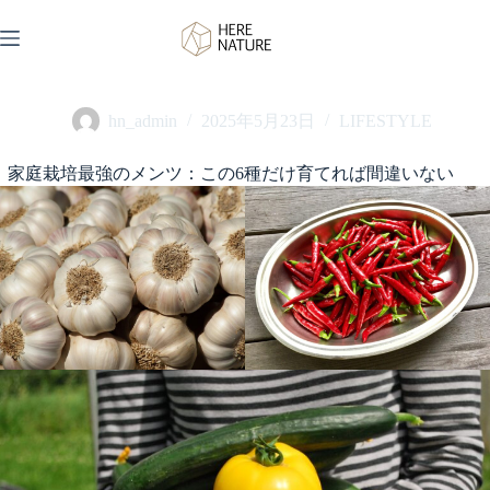
コ
ン
テ
ン
ツ
hn_admin
2025年5月23日
LIFESTYLE
へ
ス
キ
家庭栽培最強のメンツ：この6種だけ育てれば間違いない
ッ
プ