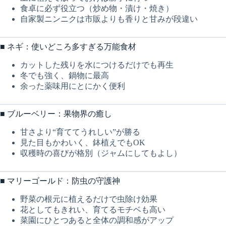
食卓に必ず役立つ（炒め物・漬け・焼き）
自家製ニンニクは市販よりも香りと甘みが段違い
■ ネギ：使いどころ多すぎる万能食材
カットした残りを水につけるだけでも再生
冬でも強く、鍋物に最高
余った薬味用にとにかく便利
■ ブルーベリー：果物界の癒し
甘さより“育ててうれしい”が勝る
見た目もかわいく、鉢植えでもOK
収穫時の喜びが格別（ジャムにしてもよし）
■ マリーゴールド：防虫の守護神
野菜の根元に植えるだけで虫除け効果
花としてもきれい、育てるモチベも高い
菜園にひとつあると全体の調和感がアップ